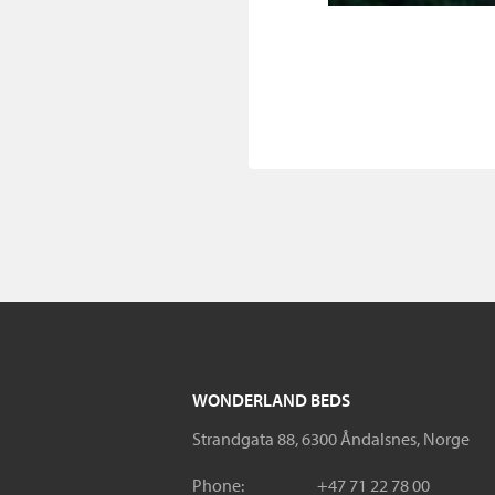
WONDERLAND BEDS
Strandgata 88, 6300 Åndalsnes, Norge
Phone:
+47 71 22 78 00