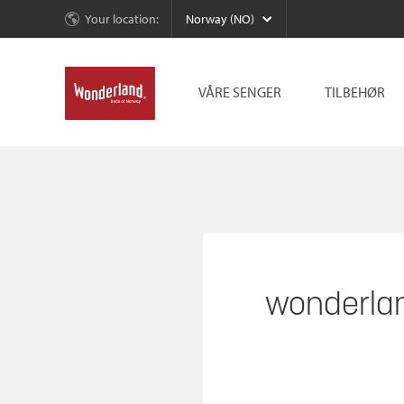
Your location:
Norway (NO)
VÅRE SENGER
TILBEHØR
wonderla