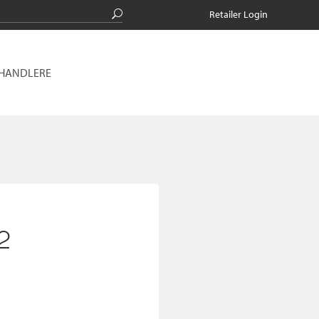
Retailer Login
RHANDLERE
2