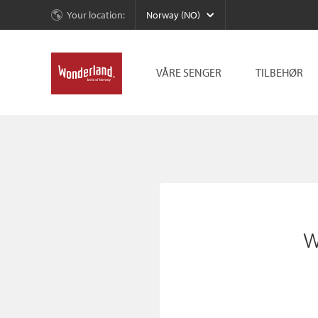
Your location:
Norway (NO)
VÅRE SENGER
TILBEHØR
w