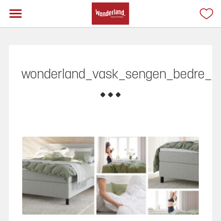
wonderland_vask_sengen_bedre_s