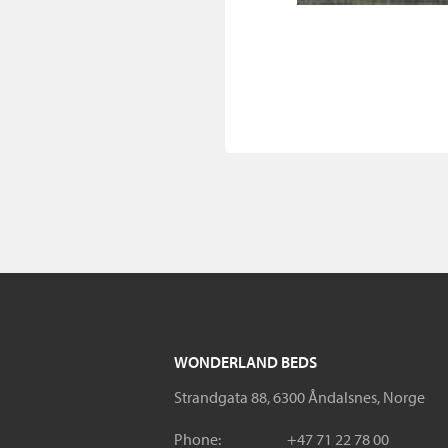
WONDERLAND BEDS
Strandgata 88, 6300 Åndalsnes, Norge
Phone:
+47 71 22 78 00