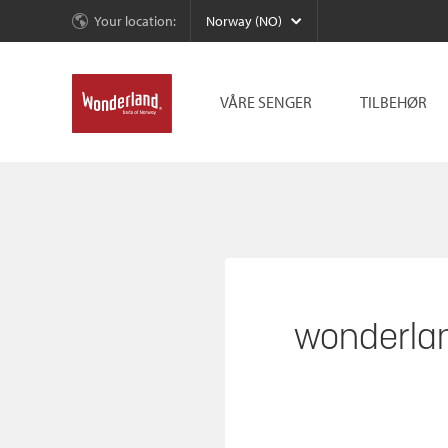
Your location:
Norway (NO)
VÅRE SENGER
TILBEHØR
wonderla