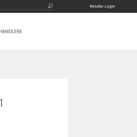
Retailer Login
RHANDLERE
1