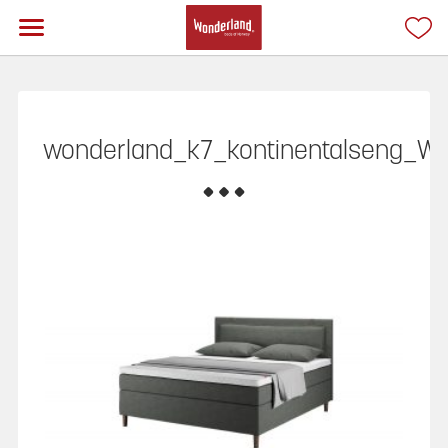
wonderland_k7_kontinentalseng_W