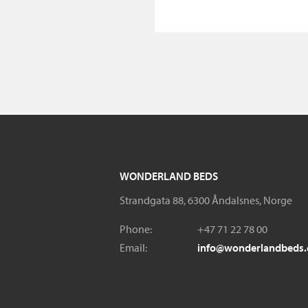
WONDERLAND BEDS
Strandgata 88, 6300 Åndalsnes, Norge
Phone:
+47 71 22 78 00
Email:
info@wonderlandbeds