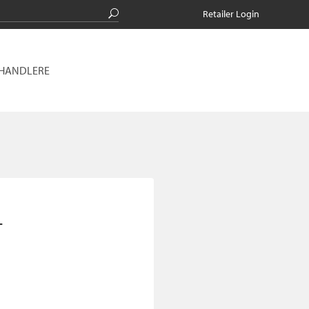
Retailer Login
RHANDLERE
T