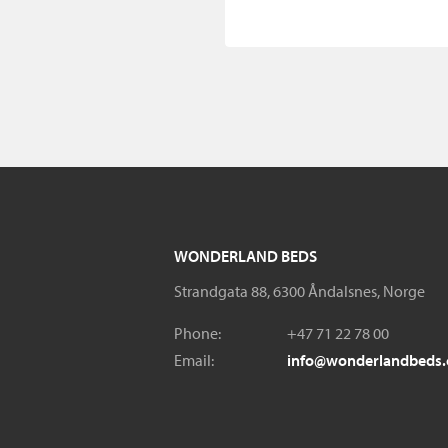
WONDERLAND BEDS
Strandgata 88, 6300 Åndalsnes, Norge
Phone:
+47 71 22 78 00
Email:
info@wonderlandbeds