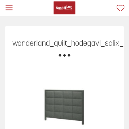
wonderland_quilt_hodegavl_salix_P