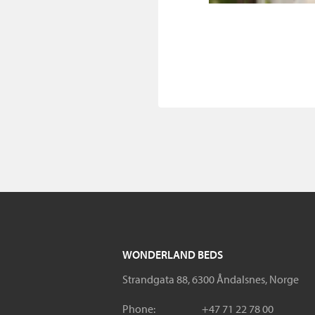
WONDERLAND BEDS
Strandgata 88, 6300 Åndalsnes, Norge
Phone:
+47 71 22 78 00