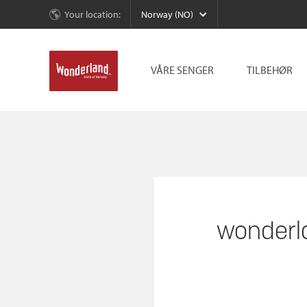
Your location:
Norway (NO)
VÅRE SENGER
TILBEHØR
wonderl