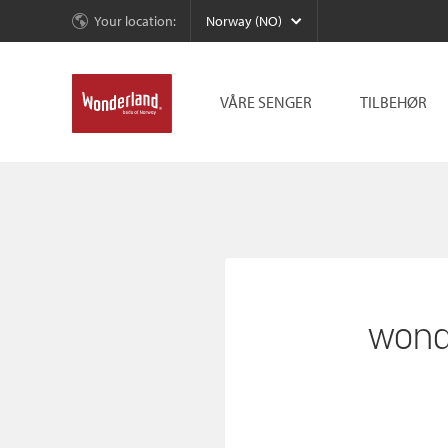
Your location:
Norway (NO)
VÅRE SENGER
TILBEHØR
wond