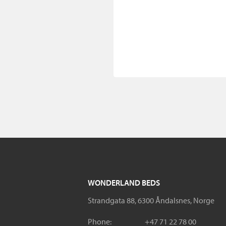
WONDERLAND BEDS
Strandgata 88, 6300 Åndalsnes, Norge
Phone:
+47 71 22 78 00