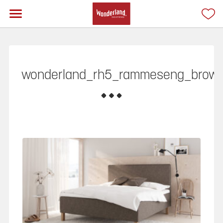
wonderland_rh5_rammeseng_brow