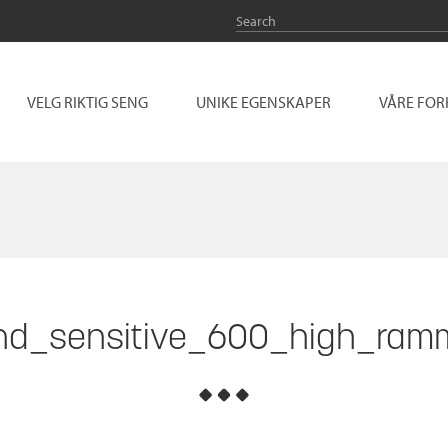
VELG RIKTIG SENG
UNIKE EGENSKAPER
VÅRE FO
nd_sensitive_600_high_ram