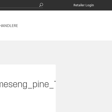
Retailer Login
RHANDLERE
meseng_pine_T