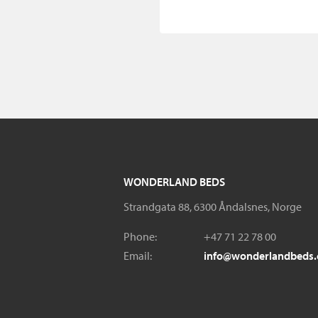
WONDERLAND BEDS
Strandgata 88, 6300 Åndalsnes, Norge
Phone:
+47 71 22 78 00
Email:
info@wonderlandbeds