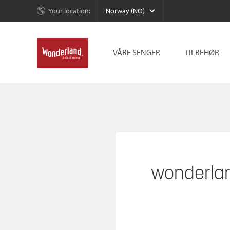
Your location:
Norway (NO)
VÅRE SENGER
TILBEHØR
wonderla