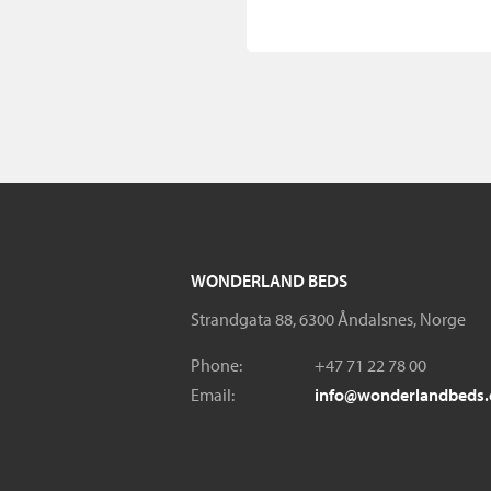
WONDERLAND BEDS
Strandgata 88, 6300 Åndalsnes, Norge
Phone:
+47 71 22 78 00
Email:
info@wonderlandbeds