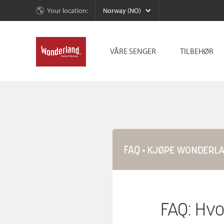
Your location:
Norway (NO)
VÅRE SENGER
TILBEHØR
FAQ: Hv