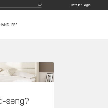
Retailer Login
RHANDLERE
nd-seng?