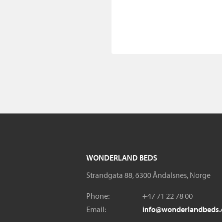
WONDERLAND BEDS
Strandgata 88, 6300 Åndalsnes, Norge
Phone:
+47 71 22 78 00
Email:
info@wonderlandbeds