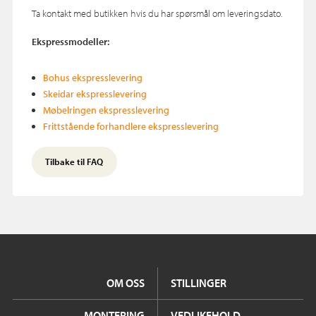
Ta kontakt med butikken hvis du har spørsmål om leveringsdato.
Ekspressmodeller:
Bohus ekspresslevering
Skeidar ekspresslevering
Møbelringen ekspresslevering
Frittstående forhandlere ekspresslevering
Tilbake til FAQ
OM OSS
STILLINGER
MONTERING
VEDLIKEHOLD