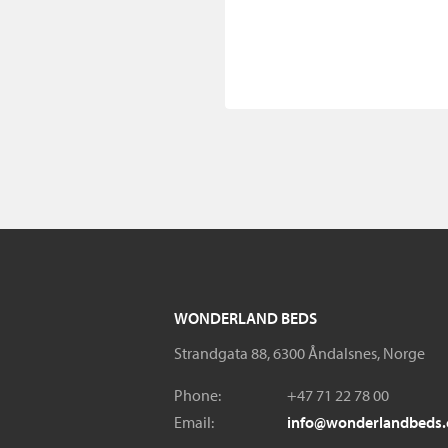
WONDERLAND BEDS
Strandgata 88, 6300 Åndalsnes, Norge
Phone:
+47 71 22 78 00
Email:
info@wonderlandbeds