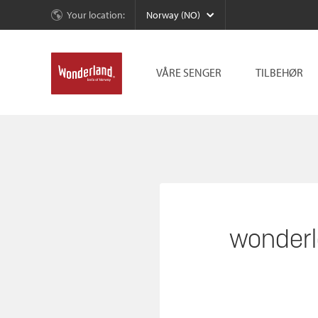
Your location:
Norway (NO)
VÅRE SENGER
TILBEHØR
wonderl