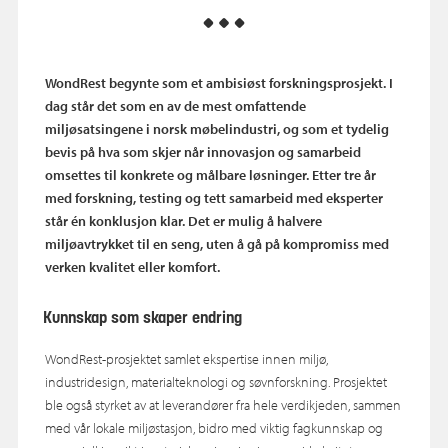
WondRest begynte som et ambisiøst forskningsprosjekt. I
dag står det som en av de mest omfattende
miljøsatsingene i norsk møbelindustri, og som et tydelig
bevis på hva som skjer når innovasjon og samarbeid
omsettes til konkrete og målbare løsninger. Etter tre år
med forskning, testing og tett samarbeid med eksperter
står én konklusjon klar. Det er mulig å halvere
miljøavtrykket til en seng, uten å gå på kompromiss med
verken kvalitet eller komfort.
Kunnskap som skaper endring
WondRest-prosjektet samlet ekspertise innen miljø,
industridesign, materialteknologi og søvnforskning. Prosjektet
ble også styrket av at leverandører fra hele verdikjeden, sammen
med vår lokale miljøstasjon, bidro med viktig fagkunnskap og