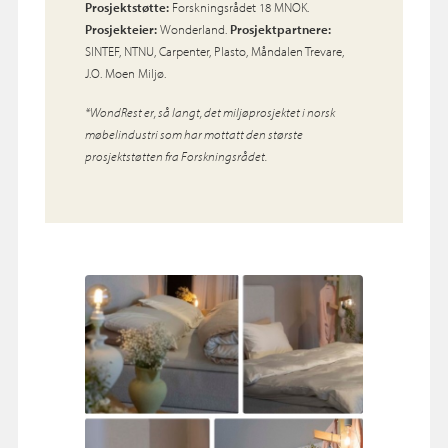
Prosjektstøtte:
Forskningsrådet 18 MNOK.
Prosjekteier:
Wonderland.
Prosjektpartnere:
SINTEF, NTNU, Carpenter, Plasto, Måndalen Trevare,
J.O. Moen Miljø.
*WondRest er, så langt, det miljøprosjektet i norsk
møbelindustri som har mottatt den største
prosjektstøtten fra Forskningsrådet.