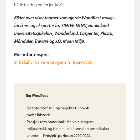
både for deg og for jorda vår.
Bildet over viser teamet som gjorde WondRest mulig –
forskere og eksperter fra SINTEF, NTNU, Haukeland
universitetssjukehus, Wonderland, Carpenter, Plasto,
Måndalen Trevare og J.O. Moen Miljø.
Mer informasjon:
Slik skal vi halvere sengens miljøavtrykk
Om WondRest
Det største* miljøprosjektet i norsk
møbelhistorie.
Prosjektets hovedmål:
Halvere sengens
miljøavtrykk og bidra til økt kunnskap om sirkulær
økonomi.
Prosjektperiode:
2020-2023.