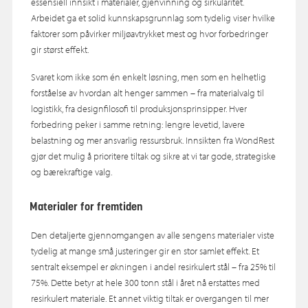
essensiell innsikt i materialer, gjenvinning og sirkularitet.
Arbeidet ga et solid kunnskapsgrunnlag som tydelig viser hvilke
faktorer som påvirker miljøavtrykket mest og hvor forbedringer
gir størst effekt.
Svaret kom ikke som én enkelt løsning, men som en helhetlig
forståelse av hvordan alt henger sammen – fra materialvalg til
logistikk, fra designfilosofi til produksjonsprinsipper. Hver
forbedring peker i samme retning: lengre levetid, lavere
belastning og mer ansvarlig ressursbruk. Innsikten fra WondRest
gjør det mulig å prioritere tiltak og sikre at vi tar gode, strategiske
og bærekraftige valg.
Materialer for fremtiden
Den detaljerte gjennomgangen av alle sengens materialer viste
tydelig at mange små justeringer gir en stor samlet effekt. Et
sentralt eksempel er økningen i andel resirkulert stål – fra 25% til
75%. Dette betyr at hele 300 tonn stål i året nå erstattes med
resirkulert materiale. Et annet viktig tiltak er overgangen til mer