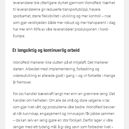
leverandører ble ytterligere styrket gjennom WondRest. Nærhet
til leverandørene gir reduserte transportutslipp, høyere
sporbarhet, større fleksibilitet i utvikling og mer kontroll – noe
som gjør verdikjeden både mer robust og mer transparent. I dag
har mer enn 95% av våre leverandører produksjonen i Nord-
Europa.
Et langsiktig og kontinuerlig arbeid
WondRest markerer ikke slutten på et miljøløft. Det markerer
starten. Arbeidet med implementering, forbedring og
videreutvikling er allerede godt i gang – og vil fortsette i mange
år fremover.
For oss handler bærekraft langt mer enn en grønnere seng. Det
handler om helheten. Om alle de små og store valgene vi tar,
som gjør livet vårt, og produktene våre bedre. WondRest beviser
at når kunnskap, engasjement og innovasjon får jobbe sammen
– da kan selv en seng gjøre en stor forskjell. Derfor lager vi våre
senger med ett tydelig mål: å gi deg søvn som forbedrer livet –