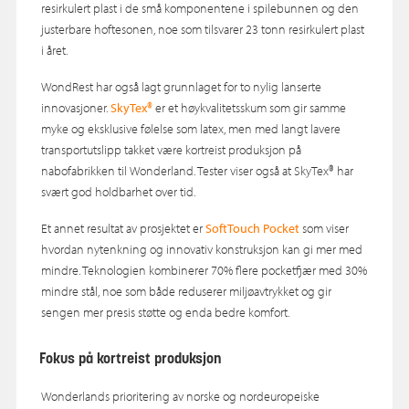
resirkulert plast i de små komponentene i spilebunnen og den
justerbare hoftesonen, noe som tilsvarer 23 tonn resirkulert plast
i året.
WondRest har også lagt grunnlaget for to nylig lanserte
innovasjoner.
SkyTex®
er et høykvalitetsskum som gir samme
myke og eksklusive følelse som latex, men med langt lavere
transportutslipp takket være kortreist produksjon på
nabofabrikken til Wonderland. Tester viser også at SkyTex® har
svært god holdbarhet over tid.
Et annet resultat av prosjektet er
SoftTouch Pocket
som viser
hvordan nytenkning og innovativ konstruksjon kan gi mer med
mindre. Teknologien kombinerer 70% flere pocketfjær med 30%
mindre stål, noe som både reduserer miljøavtrykket og gir
sengen mer presis støtte og enda bedre komfort.
Fokus på kortreist produksjon
Wonderlands prioritering av norske og nordeuropeiske