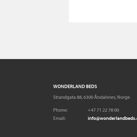
WONDERLAND BEDS
Strandgata 88, 6300 Åndalsnes, Norge
Phone:
+47 71 22 78 00
Email:
info@wonderlandbeds