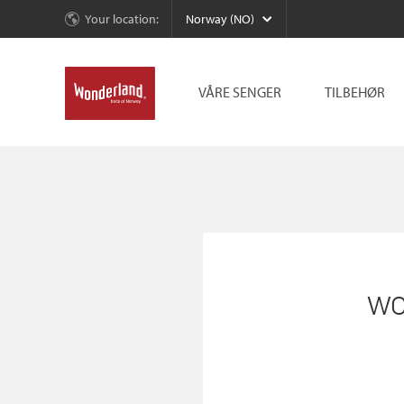
Your location:
Norway (NO)
VÅRE SENGER
TILBEHØR
wo