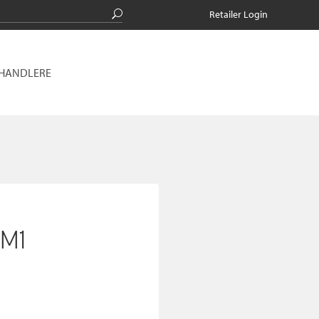
Retailer Login
RHANDLERE
_M1