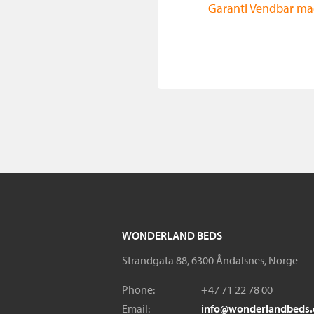
Garanti Vendbar ma
WONDERLAND BEDS
Strandgata 88, 6300 Åndalsnes, Norge
Phone:
+47 71 22 78 00
Email:
info@wonderlandbeds