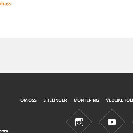
drass
OM OSS
STILLINGER
MONTERING
VEDLIKEHOL
.com