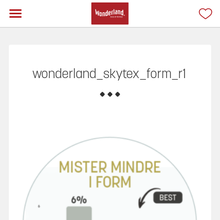
wonderland_skytex_form_r1