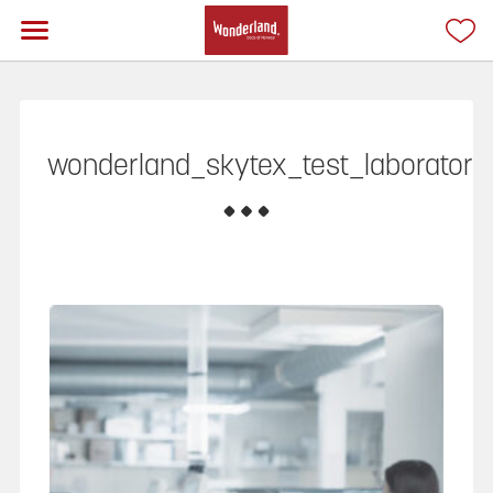
wonderland_skytex_test_laboratori