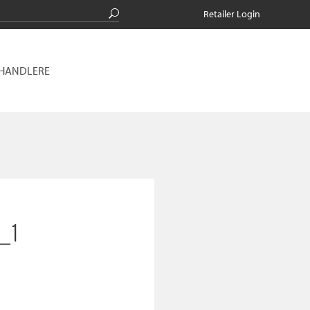
Retailer Login
RHANDLERE
_1