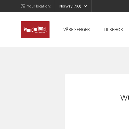
Your location:
Norway (NO)
VÅRE SENGER
TILBEHØR
w