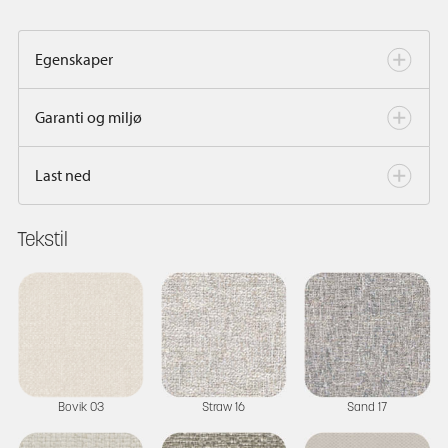
Egenskaper
Garanti og miljø
Last ned
Tekstil
Bovik 03
Straw 16
Sand 17