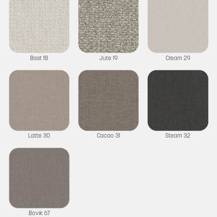
Bast 18
Jute 19
Cream 29
Latte 30
Cacao 31
Steam 32
Bovik 67