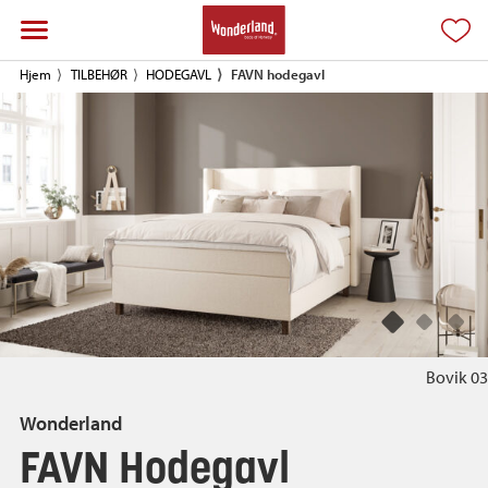
Hjem
TILBEHØR
HODEGAVL
FAVN hodegavl
Bovik 03
Wonderland
FAVN Hodegavl