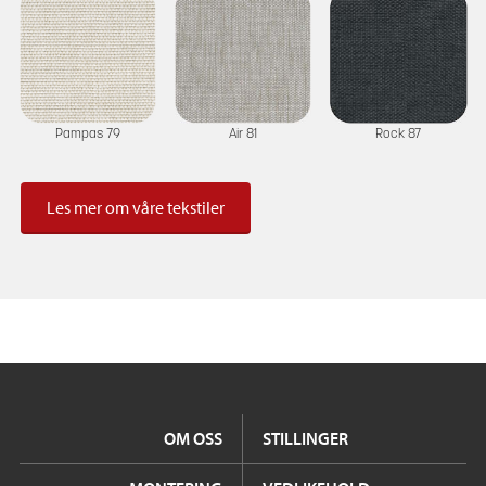
Pampas 79
Air 81
Rock 87
Les mer om våre tekstiler
OM OSS
STILLINGER