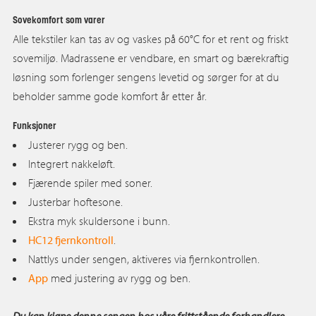
Sovekomfort som varer
Alle tekstiler kan tas av og vaskes på 60°C for et rent og friskt
sovemiljø. Madrassene er vendbare, en smart og bærekraftig
løsning som forlenger sengens levetid og sørger for at du
beholder samme gode komfort år etter år.
Funksjoner
Justerer rygg og ben.
Integrert nakkeløft.
Fjærende spiler med soner.
Justerbar hoftesone.
Ekstra myk skuldersone i bunn.
HC12 fjernkontroll
.
Nattlys under sengen, aktiveres via fjernkontrollen.
App
med justering av rygg og ben.
Du kan kjøpe denne sengen hos våre frittstående forhandlere.