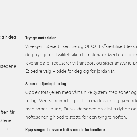
gir deg
Trygge
materialer
Vi velger FSC-sertifisert tre og OEKO TEX®-sertifisert tekst
deg trygge og kvalitetssikrede materialer. Med europeis
leverandører reduserer vi transport og sikrer ansvarlig 
 stedene.
Et bedre valg – både for deg og for jorda vår.
Soner og fjæring i to lag
Opplev forskjellen med vårt unike system med soner og 
to lag. Med soneinndelt pocket i madrassen og fjærende
med soner i bunn, får skuldersonen en ekstra dybde og
ften får
hoftesonen gir bedre støtte for den tyngre hoften.
sklene
nte seg
Kjøp sengen hos våre frittstående forhandlere.