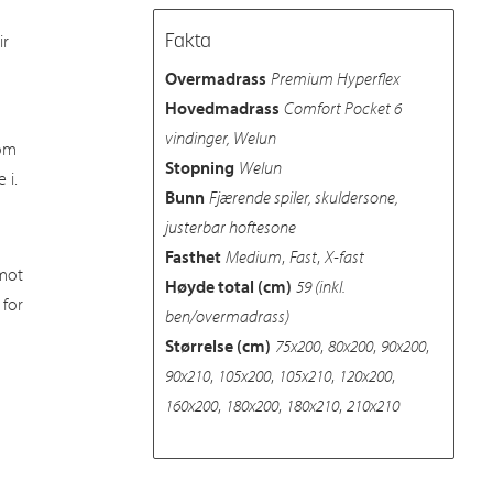
ir
Fakta
Overmadrass
Premium Hyperflex
Hovedmadrass
Comfort Pocket 6
vindinger, Welun
som
Stopning
Welun
 i.
Bunn
Fjærende spiler, skuldersone,
justerbar hoftesone
Fasthet
Medium
,
Fast
,
X-fast
 mot
Høyde total (cm)
59 (inkl.
 for
ben/overmadrass)
Størrelse (cm)
75x200
,
80x200
,
90x200
,
90x210
,
105x200
,
105x210
,
120x200
,
160x200
,
180x200
,
180x210
,
210x210