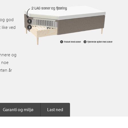
 og god
 like ved
sunnere og
, noe
rten år
Garanti og miljø
Last ned