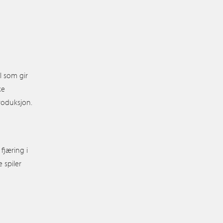
il som gir
ke
produksjon.
fjæring i
 spiler