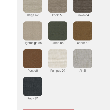
Beige 62
Khaki 63
Brown 64
Lightbeige 65
Green 66
Ocher 67
Rust 68
Pampas 79
Air 81
Rock 87