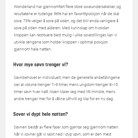
Wonderland har gjennomført flere store soveundersøkelser, og
resultatene er tydelige. 96% har en favorittposisjon når de skal
sove, 75% velger å sove på siden, og det blir enda vanligere å
sove på siden med alderen. Med kunnskap om hvordan
kroppen kan restituere best mulig i ulike sovestillinger, kan vi
utvikle sengene som holder kroppen i optimal posisjon
gjennom hele natten.
Hvor mye søvn trenger vi?
Søvnbehovet er individuelt, men de generelle anbefalingene
sier at voksne trenger 7–9 timer, mens ungdom trenger 8–10
timer søvn hver natt. Noen klarer seg med litt mindre, mens
andre trenger mer for å våkne uthvilt og klar for en ny dag.
Sover vi dypt hele natten?
Søvnen består av flere faser som gjentar seg gjennom natten.
Når vi sovner går vi raskt ned i dyp søvn, som er den mest