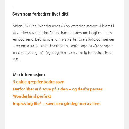
Søvn som forbedrer livet ditt
Siden 1969 har Wonderlands visjon vært den samme: å bidra til
at verden sover bedre. For oss handler søvn om langt mer enn
en god seng. Det handler om livskvalitet, overskudd og nærvær
– og om å stå sterkere i hverdagen. Derfor lager vi våre senger
med ett tydelig mål: å gi deg søvn som virkelig forbedrer livet
ditt.
Mer informasjon:
5 enkle grep for bedre søvn
Derfor liker vi å sove på siden – og derfor passer
Wonderland perfekt
Improving life® – søvn som gir deg mer av livet