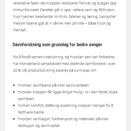
restorative fasen der kroppen restituerer, fornyer og bygger opp
immunforsvaret. Deretter går vi opp i lettere søvn og REM-søvn,
hvor hjernen bearbeider inntrykk, følelser og læring. Samspillet
mellom fasene gjør at vi våkner mer uthvilte – både fysisk og
mentalt.
Søvnforskning som grunnlag for bedre senger
For å forstå søvnens betydning, og hvordan den kan forbedres,
har Wonderland samarbeidet med ledende søvnforskere i over
20 år. Vår produktutvikling baseres på kunnskap om:
Hvordan søvnfasene påvirker søvnkvaliteten.
Hvordan kroppen får ligge lengst mulig i ro i den første, dype
søvnfasen.
Hvilken komfort, støtte og avlastning kroppen trenger for å
restituere bedre.
Hvordan ventilasjon, fukttransport og materialer påvirker
restitusjon og søvnkvalitet.