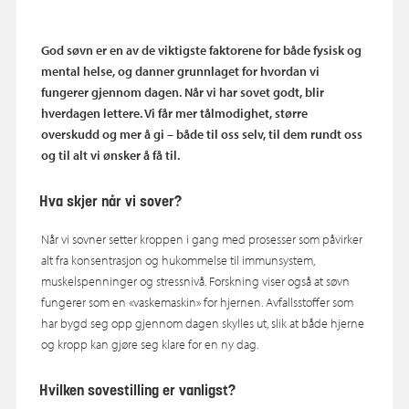
God søvn er en av de viktigste faktorene for både fysisk og
mental helse, og danner grunnlaget for hvordan vi
fungerer gjennom dagen.
Når vi har sovet godt, blir
hverdagen lettere. Vi får mer tålmodighet, større
overskudd og mer å gi – både til oss selv, til dem rundt oss
og til alt vi ønsker å få til.
Hva skjer når vi sover?
Når vi sovner setter kroppen i gang med prosesser som påvirker
alt fra konsentrasjon og hukommelse til immunsystem,
muskelspenninger og stressnivå. Forskning viser også at søvn
fungerer som en «vaskemaskin» for hjernen. Avfallsstoffer som
har bygd seg opp gjennom dagen skylles ut, slik at både hjerne
og kropp kan gjøre seg klare for en ny dag.
Hvilken sovestilling er vanligst?