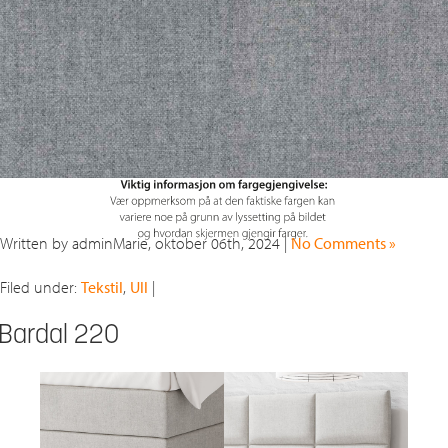
Written by adminMarie, oktober 06th, 2024 |
No Comments »
Filed under:
Tekstil
,
Ull
|
Bardal 220