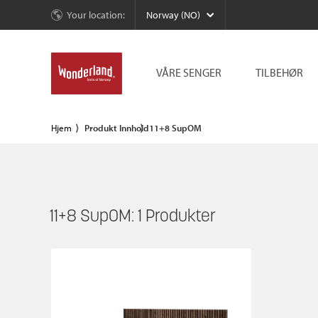
Your location:
Norway (NO)
VÅRE SENGER
TILBEHØR
Hjem
Produkt Innhold
11+8 SupOM
11+8 SupOM:
1
Produkter