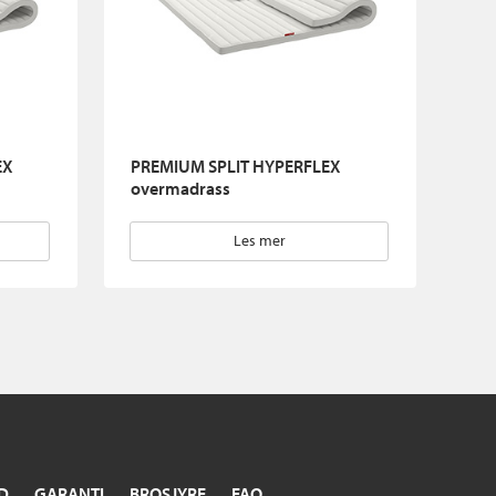
EX
PREMIUM SPLIT HYPERFLEX
overmadrass
Les mer
D
GARANTI
BROSJYRE
FAQ