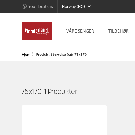
Your location:
Norway (NO)
VÅRE SENGER
TILBEHØR
Hjem
Produkt Størrelse (cm)
75x170
75x170:
1
Produkter