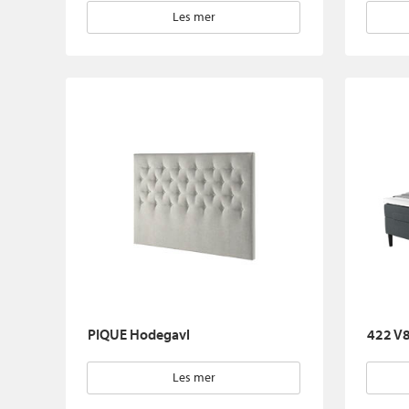
Les mer
PIQUE Hodegavl
422 V8
Les mer