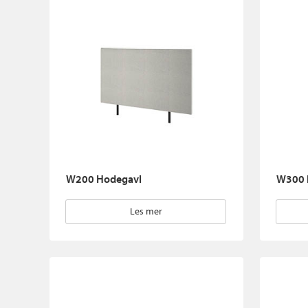
W200 Hodegavl
W300 
Les mer