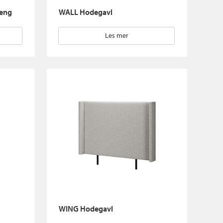
seng
WALL Hodegavl
Les mer
WING Hodegavl