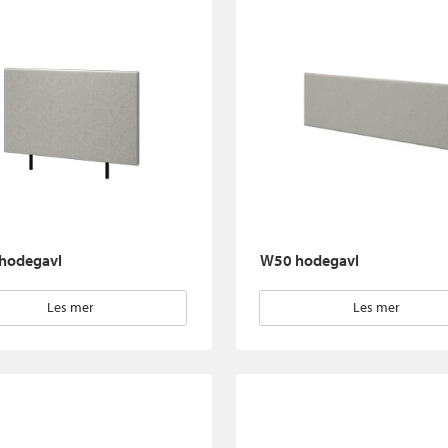
hodegavl
W50 hodegavl
Les mer
Les mer