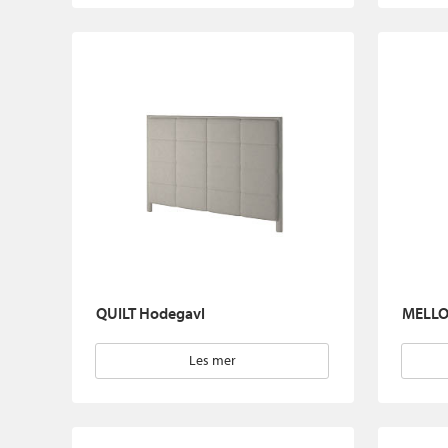
QUILT Hodegavl
MELLO
Les mer